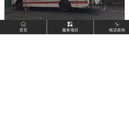
首页
服务项目
电话咨询
医疗垃圾处理设备厂家
JRX---3T（拖车移动式）
1、处理量（KG/H）：300
2、总功率（KW）：117
3、外形尺寸（L*W*Hmm）：8300*2500*2750
4、
专业医疗垃圾处理设备
整机质量（KG）：10500
5、废气处理方式：湿式方形旋流塔、初、高效过滤箱、UV光氧催
化。
上一篇：
固定式医疗垃圾微波处理设备...
下一篇：
真空裂解式处理设备