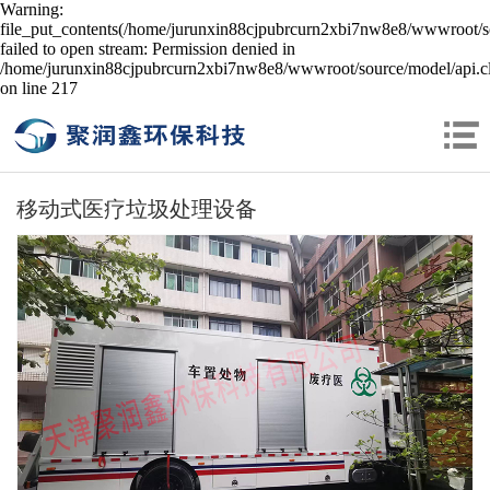
Warning:
file_put_contents(/home/jurunxin88cjpubrcurn2xbi7nw8e8/wwwroot/so
failed to open stream: Permission denied in
/home/jurunxin88cjpubrcurn2xbi7nw8e8/wwwroot/source/model/api.cl
on line 217
移动式医疗垃圾处理设备